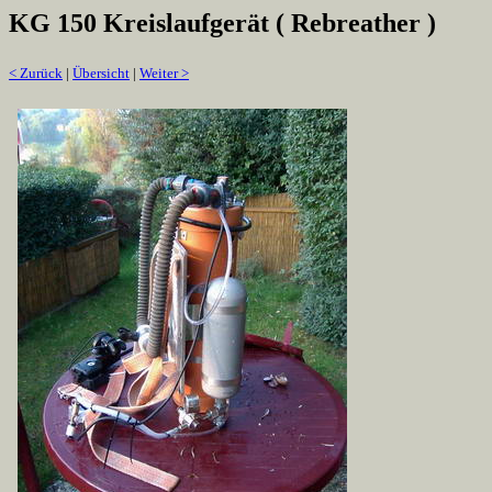
KG 150 Kreislaufgerät ( Rebreather )
< Zurück
|
Übersicht
|
Weiter >