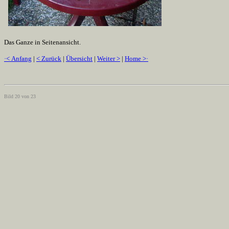
Das Ganze in Seitenansicht.
·< Anfang
|
< Zurück
|
Übersicht
|
Weiter >
|
Home >·
Bild 20 von 23