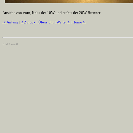
Ansicht von vorn, links der 10W und rechts der 20W Brenner
·< Anfang
|
< Zurück
|
Übersicht
|
Weiter >
|
Home >·
Bild 2 von 8