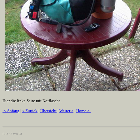
Hier die linke Seite mit Notflasche.
·< Anfang
|
< Zurück
|
Übersicht
|
Weiter >
|
Home >·
Bild 13 von 23