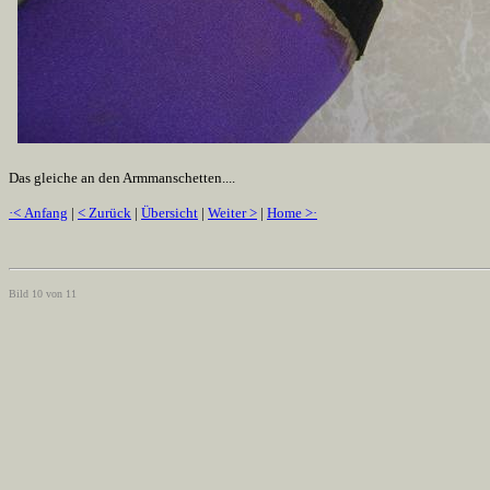
Das gleiche an den Armmanschetten....
·< Anfang
|
< Zurück
|
Übersicht
|
Weiter >
|
Home >·
Bild 10 von 11