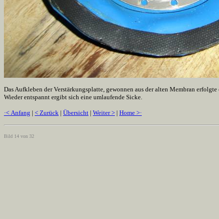
Das Aufkleben der Verstärkungsplatte, gewonnen aus der alten Membran erfolgte eb
Wieder entspannt ergibt sich eine umlaufende Sicke.
·< Anfang
|
< Zurück
|
Übersicht
|
Weiter >
|
Home >·
Bild 14 von 32