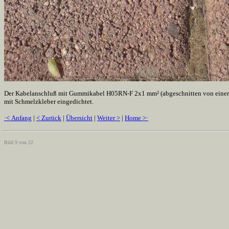
Der Kabelanschluß mit Gummikabel H05RN-F 2x1 mm² (abgeschnitten von einer d
mit Schmelzkleber eingedichtet.
·< Anfang
|
< Zurück
|
Übersicht
|
Weiter >
|
Home >·
Bild 9 von 22