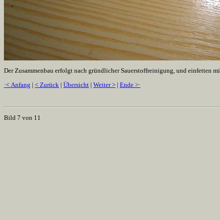
Der Zusammenbau erfolgt nach gründlicher Sauerstoffreinigung, und einfetten mitt
·< Anfang
|
< Zurück
|
Übersicht
|
Weiter >
|
Ende >·
Bild 7 von 11