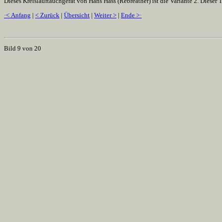
Dieses Kreislauftauchgerät von Hans Hass (Rebreather) ist die Variante 2. Diese
·< Anfang
|
< Zurück
|
Übersicht
|
Weiter >
|
Ende >·
Bild 9 von 20